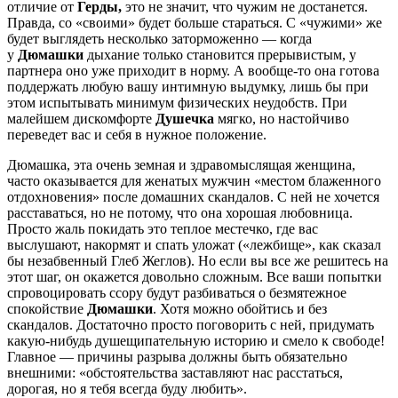
отличие от
Герды,
это не значит, что чужим не достанется.
Правда, со «своими» будет больше стараться. С «чужими» же
будет выглядеть несколько заторможенно — когда
у
Дюмашки
дыхание только становится прерывистым, у
партнера оно уже приходит в норму. А вообще-то она готова
поддержать любую вашу интимную выдумку, лишь бы при
этом испытывать минимум физических неудобств. При
малейшем дискомфорте
Душечка
мягко, но настойчиво
переведет вас и себя в нужное положение.
Дюмашка, эта очень земная и здравомыслящая женщина,
часто оказывается для женатых мужчин «местом блаженного
отдохновения» после домашних скандалов. С ней не хочется
расставаться, но не потому, что она хорошая любовница.
Просто жаль покидать это теплое местечко, где вас
выслушают, накормят и спать уложат («лежбище», как сказал
бы незабвенный Глеб Жеглов). Но если вы все же решитесь на
этот шаг, он окажется довольно сложным. Все ваши попытки
спровоцировать ссору будут разбиваться о безмятежное
спокойствие
Дюмашки
. Хотя можно обойтись и без
скандалов. Достаточно просто поговорить с ней, придумать
какую-нибудь душещипательную историю и смело к свободе!
Главное — причины разрыва должны быть обязательно
внешними: «обстоятельства заставляют нас расстаться,
дорогая, но я тебя всегда буду любить».