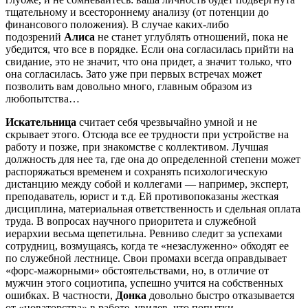
тщательному и всестороннему анализу (от потенции до
финансового положения). В случае каких-либо
подозрений
Алиса
не станет углублять отношений, пока не
убедится, что все в порядке. Если она согласилась прийти на
свидание, это не значит, что она придет, а значит только, что
она согласилась. Зато уже при первых встречах может
позволить вам довольно много, главным образом из
любопытства…
Искательница
считает себя чрезвычайно умной и не
скрывает этого. Отсюда все ее трудности при устройстве на
работу и позже, при знакомстве с коллективом. Лучшая
должность для нее та, где она до определенной степени может
распоряжаться временем и сохранять психологическую
дистанцию между собой и коллегами — например, эксперт,
преподаватель, юрист и т.д. Ей противопоказаны жесткая
дисциплина, материальная ответственность и сдельная оплата
труда. В вопросах научного приоритета и служебной
иерархии весьма щепетильна. Ревниво следит за успехами
сотрудниц, возмущаясь, когда те «незаслуженно» обходят ее
по служебной лестнице. Свои промахи всегда оправдывает
«форс-мажорными» обстоятельствами, но, в отличие от
мужчин этого социотипа, успешно учится на собственных
ошибках. В частности,
Донка
довольно быстро отказывается
от «новаторства» в работе, увидев, что попытки