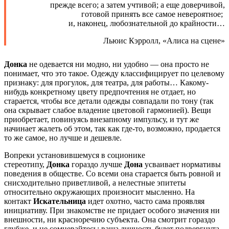
прежде всего; а затем учтивой; а еще доверчивой,
готовой принять все самое невероятное;
и, наконец, любознательной до крайности…
Льюис Кэрролл, «Алиса на сцене»
Донка
не одевается ни модно, ни удобно — она просто не
понимает, что это такое. Одежду классифицирует по целевому
признаку: для прогулок, для театра, для работы… Какому-
нибудь конкретному цвету предпочтения не отдает, но
старается, чтобы все детали одежды совпадали по тону (так
она скрывает слабое владение цветовой гармонией). Вещи
приобретает, повинуясь внезапному импульсу, и тут же
начинает жалеть об этом, так как где-то, возможно, продается
то же самое, но лучше и дешевле.
Вопреки установившемуся в соционике
стереотипу,
Донка
гораздо лучше
Дона
усваивает нормативы
поведения в обществе. Со всеми она старается быть ровной и
снисходительно приветливой, а нелестные эпитеты
относительно окружающих произносит мысленно. На
контакт
Искательница
идет охотно, часто сама проявляя
инициативу. При знакомстве не придает особого значения ни
внешности, ни красноречию субъекта. Она смотрит гораздо
глубже, и не сомневайтесь: ваша личность будет подвергнута