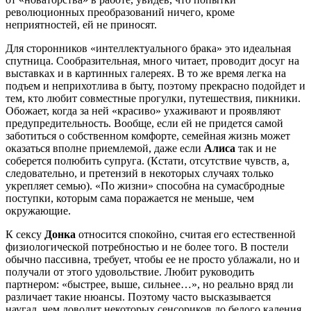
революционных преобразований ничего, кроме
неприятностей, ей не приносят.
Для сторонников «интеллектуального брака» это идеальная
спутница. Сообразительная, много читает, проводит досуг на
выставках и в картинных галереях. В то же время легка на
подъем и неприхотлива в быту, поэтому прекрасно подойдет и
тем, кто любит совместные прогулки, путешествия, пикники.
Обожает, когда за ней «красиво» ухаживают и проявляют
предупредительность. Вообще, если ей не придется самой
заботиться о собственном комфорте, семейная жизнь может
оказаться вполне приемлемой, даже если
Алиса
так и не
соберется полюбить супруга. (Кстати, отсутствие чувств, а,
следовательно, и претензий в некоторых случаях только
укрепляет семью). «По жизни» способна на сумасбродные
поступки, которым сама поражается не меньше, чем
окружающие.
К сексу
Донка
относится спокойно, считая его естественной
физиологической потребностью и не более того. В постели
обычно пассивна, требует, чтобы ее не просто ублажали, но и
получали от этого удовольствие. Любит руководить
партнером: «быстрее, выше, сильнее…», но реально вряд ли
различает такие нюансы. Поэтому часто высказывается
наугад, чем доводит некоторых сенсориков до белого каления.