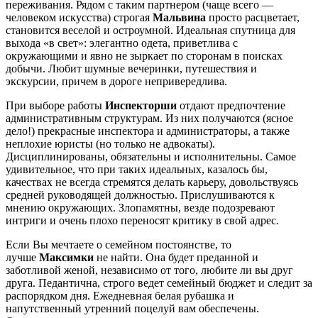
переживания. Рядом с таким партнером (чаще всего —
человеком искусства) строгая
Мальвина
просто расцветает,
становится веселой и остроумной. Идеальная спутница для
выхода «в свет»: элегантно одета, приветлива с
окружающими и явно не зыркает по сторонам в поисках
добычи. Любит шумные вечеринки, путешествия и
экскурсии, причем в дороге непривередлива.
При выборе работы
Инспекторши
отдают предпочтение
административным структурам. Из них получаются (ясное
дело!) прекрасные инспектора и администраторы, а также
неплохие юристы (но только не адвокаты).
Дисциплинированы, обязательны и исполнительны. Самое
удивительное, что при таких идеальных, казалось бы,
качествах не всегда стремятся делать карьеру, довольствуясь
средней руководящей должностью. Прислушиваются к
мнению окружающих. Злопамятны, везде подозревают
интриги и очень плохо переносят критику в свой адрес.
Если Вы мечтаете о семейном постоянстве, то
лучше
Максимки
не найти. Она будет преданной и
заботливой женой, независимо от того, любите ли вы друг
друга. Педантична, строго ведет семейный бюджет и следит за
распорядком дня. Ежедневная белая рубашка и
напутственный утренний поцелуй вам обеспечены.