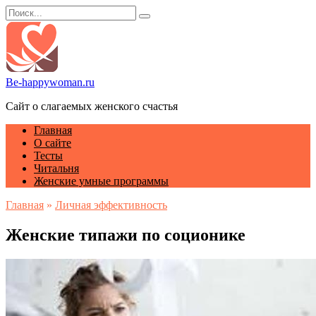
Перейти
Search
к
for:
содержанию
Be-happywoman.ru
Сайт о слагаемых женского счастья
Главная
О сайте
Тесты
Читальня
Женские умные программы
Главная
»
Личная эффективность
Женские типажи по соционике