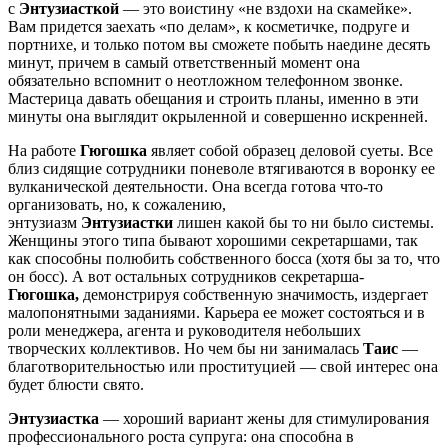
с
Энтузиасткой
— это воистину «не вздохи на скамейке».
Вам придется заехать «по делам», к косметичке, подруге и
портнихе, и только потом вы сможете побыть наедине десять
минут, причем в самый ответственный момент она
обязательно вспомнит о неотложном телефонном звонке.
Мастерица давать обещания и строить планы, именно в эти
минуты она выглядит окрыленной и совершенно искренней.
На работе
Гюгошка
являет собой образец деловой суеты. Все
близ сидящие сотрудники поневоле втягиваются в воронку ее
вулканической деятельности. Она всегда готова что-то
организовать, но, к сожалению,
энтузиазм
Энтузиастки
лишен какой бы то ни было системы.
Женщины этого типа бывают хорошими секретаршами, так
как способны полюбить собственного босса (хотя бы за то, что
он босс). А вот остальных сотрудников секретарша-
Гюгошка,
демонстрируя собственную значимость, издергает
малопонятными заданиями. Карьера ее может состояться и в
роли менеджера, агента и руководителя небольших
творческих коллективов. Но чем бы ни занималась
Таис
—
благотворительностью или проституцией — свой интерес она
будет блюсти свято.
Энтузиастка
— хороший вариант жены для стимулирования
профессионального роста супруга: она способна в