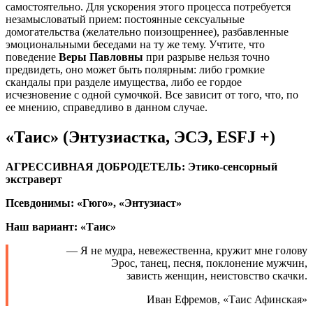
самостоятельно. Для ускорения этого процесса потребуется
незамысловатый прием: постоянные сексуальные
домогательства (желательно поизощреннее), разбавленные
эмоциональными беседами на ту же тему. Учтите, что
поведение
Веры Павловны
при разрыве нельзя точно
предвидеть, оно может быть полярным: либо громкие
скандалы при разделе имущества, либо ее гордое
исчезновение с одной сумочкой. Все зависит от того, что, по
ее мнению, справедливо в данном случае.
«Таис» (Энтузиастка, ЭСЭ, ESFJ +)
АГРЕССИВНАЯ ДОБРОДЕТЕЛЬ: Этико-сенсорный
экстраверт
Псевдонимы: «Гюго», «Энтузиаст»
Наш вариант: «Таис»
— Я не мудра, невежественна, кружит мне голову
Эрос, танец, песня, поклонение мужчин,
зависть женщин, неистовство скачки.
Иван Ефремов, «Таис Афинская»