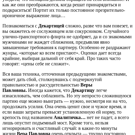
как же они преображаются, когда решат принарядиться и
подкраситься! Портит их только постоянное презрительно-
ироничное выражение лица…
Познакомиться с
Декартицей
сложно, разве что вам повезет, и
вы окажетесь ее сослуживцем или сокурсником. Случайного
улично-транспортного флирта не одобряет, да и со знакомыми
мужчинами не жаждет сближения, предъявляя явно
завышенные требования к партнеру. Особенно ее раздражают
жуиры, «которые ко всем пристают». Оценки дает всегда
крайние, выбирая дальний от себя край. Про таких часто
говорят: «цены себе не сложит».
Вся ваша техника, отточенная предыдущими знакомствами,
может дать сбой, столкнувшись с подчеркнутой
правильностью и рассудительностью
Веры
Павловны.
Иногда кажется, что
Декартицу
легче
изнасиловать, чем соблазнить. Но эту непросто сложившуюся
партию еще можно выиграть — нужно, несмотря ни на что,
продолжать усилия. Она очень ценит свое и чужое время, и
если ваши затраты превысят установленную ей норму, то
крепость под названием
Аналитичка…
нет не падет, а всего
лишь опустит подъемный мост. Кроме того, нельзя
игнорировать и счастливый случай: в какие-то минуты
жизни
Вера Павловна
очень открыта — трудно постоянно