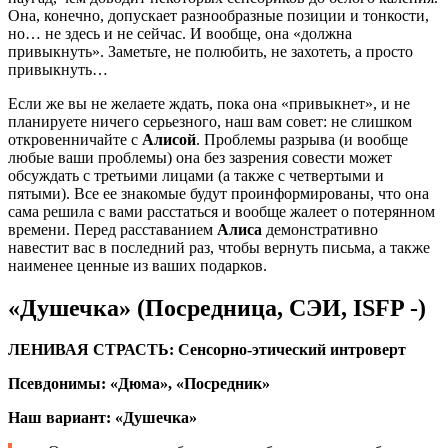
Она, конечно, допускает разнообразные позиции и тонкости,
но… не здесь и не сейчас. И вообще, она «должна
привыкнуть». Заметьте, не полюбить, не захотеть, а просто
привыкнуть…
Если же вы не желаете ждать, пока она «привыкнет», и не
планируете ничего серьезного, наш вам совет: не слишком
откровенничайте с
Алисой
. Проблемы разрыва (и вообще
любые ваши проблемы) она без зазрения совести может
обсуждать с третьими лицами (а также с четвертыми и
пятыми). Все ее знакомые будут проинформированы, что она
сама решила с вами расстаться и вообще жалеет о потерянном
времени. Перед расставанием
Алиса
демонстративно
навестит вас в последний раз, чтобы вернуть письма, а также
наименее ценные из ваших подарков.
«Душечка» (Посредница, СЭИ, ISFP -)
ЛЕНИВАЯ СТРАСТЬ: Сенсорно-этический интроверт
Псевдонимы: «Дюма», «Посредник»
Наш вариант: «Душечка»