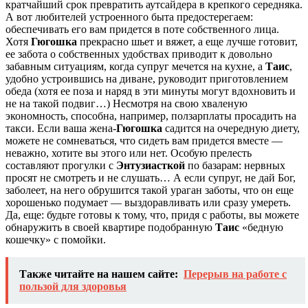
кратчайший срок превратить аутсайдера в крепкого середняка.
А вот любителей устроенного быта предостерегаем:
обеспечивать его вам придется в поте собственного лица.
Хотя
Гюгошка
прекрасно шьет и вяжет, а еще лучше готовит,
ее забота о собственных удобствах приводит к довольно
забавным ситуациям, когда супруг мечется на кухне, а
Таис
,
удобно устроившись на диване, руководит приготовлением
обеда (хотя ее поза и наряд в эти минуты могут вдохновить и
не на такой подвиг…) Несмотря на свою хваленую
экономность, способна, например, ползарплаты просадить на
такси. Если ваша жена-
Гюгошка
садится на очередную диету,
можете не сомневаться, что сидеть вам придется вместе —
неважно, хотите вы этого или нет. Особую прелесть
составляют прогулки с
Энтузиасткой
по базарам: нервных
просят не смотреть и не слушать… А если супруг, не дай Бог,
заболеет, на него обрушится такой ураган заботы, что он еще
хорошенько подумает — выздоравливать или сразу умереть.
Да, еще: будьте готовы к тому, что, придя с работы, вы можете
обнаружить в своей квартире подобранную
Таис
«бедную
кошечку» с помойки.
Также читайте на нашем сайте:
Перерыв на работе с
пользой для здоровья