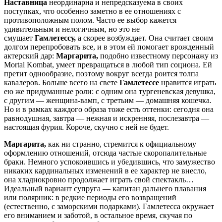
Наставница
неординарна и непредсказуема в своих
поступках, что особенно заметно в ее отношениях с
противоположным полом. Часто ее выбор кажется
удивительным и нелогичным, но это не
смущает
Гамлетессу,
а скорее возбуждает. Она считает своим
долгом перепробовать все, и в этом ей помогает врожденный
актерский дар:
Маргарита,
подобно известному персонажу из
Mortal Kombat, умеет превращаться в любой тип социона. Ей
претит однообразие, поэтому вокруг всегда роится толпа
кавалеров. Больше всего на свете
Гамлетессе
нравится играть
ею же придуманные роли: с одним она тургеневская девушка,
с другим — женщина-вамп, с третьим — домашняя кошечка.
Но и в рамках каждого образа тоже есть оттенки: сегодня она
равнодушная, завтра — нежная и искренняя, послезавтра —
настоящая фурия. Короче, скучно с ней не будет.
Маргарита,
как ни странно, стремится к официальному
оформлению отношений, отсюда частые скоропалительные
браки. Немного успокоившись и убедившись, что замужество
никаких кардинальных изменений в ее характер не внесло,
она хладнокровно продолжает играть свой спектакль…
Идеальный вариант супруга — капитан дальнего плавания
или полярник: в редкие периоды его возвращений
(естественно, с заморскими подарками). Гамлетесса окружает
его вниманием и заботой, в остальное время, скучая по