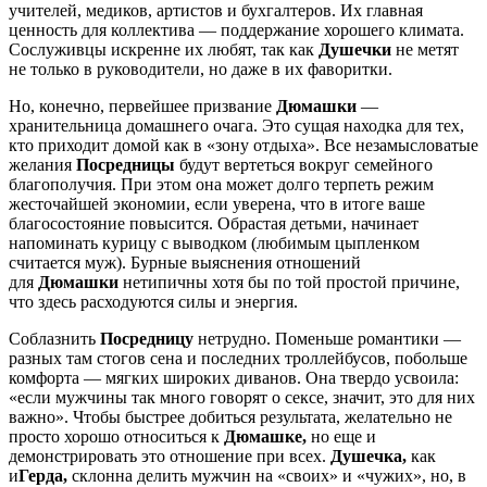
учителей, медиков, артистов и бухгалтеров. Их главная
ценность для коллектива — поддержание хорошего климата.
Сослуживцы искренне их любят, так как
Душечки
не метят
не только в руководители, но даже в их фаворитки.
Но, конечно, первейшее призвание
Дюмашки
—
хранительница домашнего очага. Это сущая находка для тех,
кто приходит домой как в «зону отдыха». Все незамысловатые
желания
Посредницы
будут вертеться вокруг семейного
благополучия. При этом она может долго терпеть режим
жесточайшей экономии, если уверена, что в итоге ваше
благосостояние повысится. Обрастая детьми, начинает
напоминать курицу с выводком (любимым цыпленком
считается муж). Бурные выяснения отношений
для
Дюмашки
нетипичны хотя бы по той простой причине,
что здесь расходуются силы и энергия.
Соблазнить
Посредницу
нетрудно. Поменьше романтики —
разных там стогов сена и последних троллейбусов, побольше
комфорта — мягких широких диванов. Она твердо усвоила:
«если мужчины так много говорят о сексе, значит, это для них
важно». Чтобы быстрее добиться результата, желательно не
просто хорошо относиться к
Дюмашке,
но еще и
демонстрировать это отношение при всех.
Душечка,
как
и
Герда,
склонна делить мужчин на «своих» и «чужих», но, в