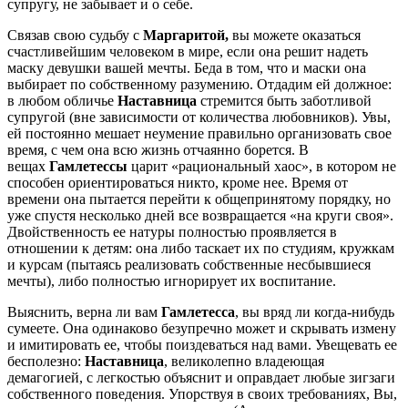
супругу, не забывает и о себе.
Связав свою судьбу с
Маргаритой,
вы можете оказаться
счастливейшим человеком в мире, если она решит надеть
маску девушки вашей мечты. Беда в том, что и маски она
выбирает по собственному разумению. Отдадим ей должное:
в любом обличье
Наставница
стремится быть заботливой
супругой (вне зависимости от количества любовников). Увы,
ей постоянно мешает неумение правильно организовать свое
время, с чем она всю жизнь отчаянно борется. В
вещах
Гамлетессы
царит «рациональный хаос», в котором не
способен ориентироваться никто, кроме нее. Время от
времени она пытается перейти к общепринятому порядку, но
уже спустя несколько дней все возвращается «на круги своя».
Двойственность ее натуры полностью проявляется в
отношении к детям: она либо таскает их по студиям, кружкам
и курсам (пытаясь реализовать собственные несбывшиеся
мечты), либо полностью игнорирует их воспитание.
Выяснить, верна ли вам
Гамлетесса
, вы вряд ли когда-нибудь
сумеете. Она одинаково безупречно может и скрывать измену
и имитировать ее, чтобы поиздеваться над вами. Увещевать ее
бесполезно:
Наставница
, великолепно владеющая
демагогией, с легкостью объяснит и оправдает любые зигзаги
собственного поведения. Упорствуя в своих требованиях, Вы,