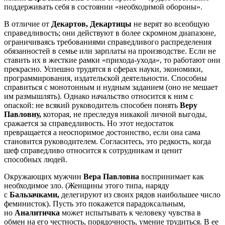
поддерживать себя в состоянии «необходимой обороны».
В отличие от
Декартов, Декартицы
не верят во всеобщую
справедливость; они действуют в более скромном диапазоне,
ограничиваясь требованиями справедливого распределения
обязанностей в семье или зарплаты на производстве. Если не
ставить их в жесткие рамки «прихода-ухода», то работают они
прекрасно. Успешно трудятся в сферах науки, экономики,
программирования, издательской деятельности. Способны
справиться с монотонным и нудным заданием (оно не мешает
им размышлять). Однако начальство относится к ним с
опаской: не всякий руководитель способен понять
Веру
Павловну,
которая, не преследуя никакой личной выгоды,
сражается за справедливость. Но этот недостаток
превращается а неоспоримое достоинство, если она сама
становится руководителем. Согласитесь, это редкость, когда
шеф справедливо относится к сотрудникам и ценит
способных людей.
Окружающих мужчин
Вера Павловна
воспринимает как
необходимое зло. (Женщины этого типа, наряду
с
Бальзачками,
делегируют из своих рядов наибольшее число
феминисток). Пусть это покажется парадоксальным,
но
Аналитичка
может испытывать к человеку чувства в
обмен на его честность, порядочность, умение трудиться. В ее