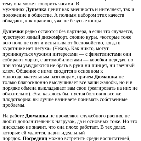
тему она может говорить часами. В
мужчинах
Душечка
ценит как внешность и интеллект, так и
положение в обществе. А полным набором этих качеств
обладают, как правило, уже не безусые юнцы.
Душечки
редко остаются без партнера, а если это случается,
чувствуют явный дискомфорт, словно куры, «которые тоже
всю ночь не спят и испытывают беспокойство, когда в
курятнике нет петуха» (Чехов). Как никто, могут
проникнуться чужими интересами — с филателистами они
собирают марки, с автомобилистами — коробки передач, но
при этом умудряются не брать в руки ни пинцет, ни гаечный
ключ. Общение с ними сводится в основном к
малосодержательным разговорам, причем
Дюмашка
не
только благосклонно выслушивает все ваши жалобы, но и в
порядке обмена выкладывает вам свои (реагировать на них не
обязательно). Эта, казалось бы, пустая болтовня все же
плодотворна: вы лучше начинаете понимать собственные
проблемы.
На работе
Дюмашка
не проявляют служебного рвения, не
любит дополнительных нагрузок, да и основных тоже. Но это
нисколько не значит, что она плохо работает. В тех делах,
которые ей удаются, царит идеальный
порядок.
Посредниц
можно встретить среди воспитателей,