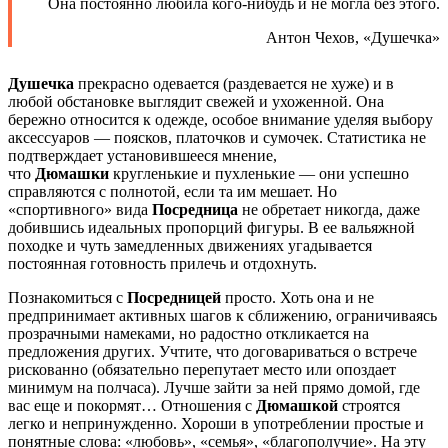
Она постоянно любила кого-нибудь и не могла без этого.
Антон Чехов, «Душечка»
Душечка
прекрасно одевается (раздевается не хуже) и в
любой обстановке выглядит свежей и ухоженной. Она
бережно относится к одежде, особое внимание уделяя выбору
аксессуаров — поясков, платочков и сумочек. Статистика не
подтверждает установившееся мнение,
что
Дюмашки
кругленькие и пухленькие — они успешно
справляются с полнотой, если та им мешает. Но
«спортивного» вида
Посредница
не обретает никогда, даже
добившись идеальных пропорций фигуры. В ее вальяжной
походке и чуть замедленных движениях угадывается
постоянная готовность прилечь и отдохнуть.
Познакомиться с
Посредницей
просто. Хоть она и не
предпринимает активных шагов к сближению, ограничиваясь
прозрачными намеками, но радостно откликается на
предложения других. Учтите, что договариваться о встрече
рискованно (обязательно перепутает место или опоздает
минимум на полчаса). Лучше зайти за ней прямо домой, где
вас еще и покормят… Отношения с
Дюмашкой
строятся
легко и непринужденно. Хороши в употреблении простые и
понятные слова: «любовь», «семья», «благополучие». На эту