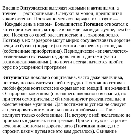
Внешне
Энтузиастки
выглядят живыми и активными, а
точнее — расторопными. Следуют за модой, предпочитая
яркие оттенки. Постоянно меняют наряды, их лозунг —
«Каждый день в новом». Большинство
Гюгошек
относятся к
категории женщин, которые в одежде выглядят лучше, чем без
нее. Носятся со своей элегантностью и… экономностью.
Поэтому в их гардеробе могут мирно сосуществовать дорогие
вещи из бутика (подарки) и шмотки с дешевых распродаж
(собственные приобретения). Периодически «впечатляются»
различными системами оздоровления и диетами (часто
взаимоисключающими), но почти всегда пытаются пройти
курс по ускоренной программе.
Энтузиастка
довольно общительна, часто даже навязчива,
поэтому познакомиться с ней нетрудно. Постоянно готова к
любой форме контактов; не скрывает ни эмоций, ни желаний.
От природы кокетлива (с младшего школьного возраста), но
при этом осмотрительна: ей импонируют рассудительные и
обеспеченные мужчины. Для достижения успеха не следует
акцентировать внимание на ваших проблемах — Таис
волнуют только собственные. На встречу с ней желательно не
приезжать в джинсах и на трамвае. Приветствуются строгие
вечерние костюмы и дорогие авто (
Гюгошка
никогда не
спросит, каким путем все это вам досталось). Свидание