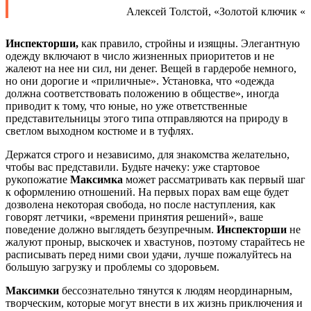
Алексей Толстой, «Золотой ключик «
Инспекторши,
как правило, стройны и изящны. Элегантную
одежду включают в число жизненных приоритетов и не
жалеют на нее ни сил, ни денег. Вещей в гардеробе немного,
но они дорогие и «приличные». Установка, что «одежда
должна соответствовать положению в обществе», иногда
приводит к тому, что юные, но уже ответственные
представительницы этого типа отправляются на природу в
светлом выходном костюме и в туфлях.
Держатся строго и независимо, для знакомства желательно,
чтобы вас представили. Будьте начеку: уже стартовое
рукопожатие
Максимка
может рассматривать как первый шаг
к оформлению отношений. На первых порах вам еще будет
дозволена некоторая свобода, но после наступления, как
говорят летчики, «времени принятия решений», ваше
поведение должно выглядеть безупречным.
Инспекторши
не
жалуют проныр, выскочек и хвастунов, поэтому старайтесь не
расписывать перед ними свои удачи, лучше пожалуйтесь на
большую загрузку и проблемы со здоровьем.
Максимки
бессознательно тянутся к людям неординарным,
творческим, которые могут внести в их жизнь приключения и