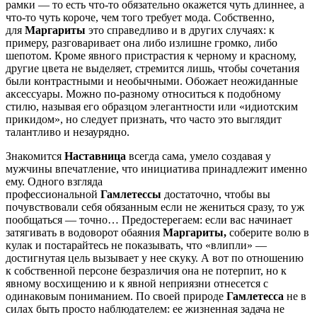
рамки — то есть что-то обязательно окажется чуть длиннее, а
что-то чуть короче, чем того требует мода. Собственно,
для
Маргариты
это справедливо и в других случаях: к
примеру, разговаривает она либо излишне громко, либо
шепотом. Кроме явного пристрастия к черному и красному,
другие цвета не выделяет, стремится лишь, чтобы сочетания
были контрастными и необычными. Обожает неожиданные
аксессуары. Можно по-разному относиться к подобному
стилю, называя его образцом элегантности или «идиотским
прикидом», но следует признать, что часто это выглядит
талантливо и незаурядно.
Знакомится
Наставница
всегда сама, умело создавая у
мужчины впечатление, что инициатива принадлежит именно
ему. Одного взгляда
профессиональной
Гамлетессы
достаточно, чтобы вы
почувствовали себя обязанным если не жениться сразу, то уж
пообщаться — точно… Предостерегаем: если вас начинает
затягивать в водоворот обаяния
Маргариты,
соберите волю в
кулак и постарайтесь не показывать, что «влипли» —
достигнутая цель вызывает у нее скуку. А вот по отношению
к собственной персоне безразличия она не потерпит, но к
явному восхищению и к явной неприязни отнесется с
одинаковым пониманием. По своей природе
Гамлетесса
не в
силах быть просто наблюдателем: ее жизненная задача не