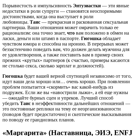
Порывистость и импульсивность
Энтузиастки
— эти явные
недостатки в роли супруги — становятся неоспоримыми
достоинствами, когда она выступает в роли
любовницы.
Таис
— прекрасная и раскованная сексуальная
партнерша. Ваши отношения может омрачить только ее
рационализм: она точно знает,
что
вам положено в обмен на
ласки, деньги или штамп в паспорте.
Гюгошка
обладает
чувством юмора и способна на иронию. В перерывах может
беззастенчиво поведать вам, что должен делать мужчина для
ее удовлетворения, а также поставить вам в пример своих
прежних «крутых» партнеров (к счастью, примеры касаются
не столько секса, сколько зарплат и должностей).
Гюгошка
будет вашей верной спутницей независимо от того,
идут ваши дела хорошо или… очень хорошо. При появлении
проблем попытается «скормить» вас какой-нибудь из
подружек. Если же вы «навострили лыжи», а ей еще нужны
— ожидайте бурных сцен и упреков. Лучший способ
убедить
Таис
в неэффективности дальнейших отношений —
это постоянные реплики на тему ее неорганизованности
(поводов будет предостаточно) и скептические высказывания
по поводу ее грандиозных планов.
«Маргарита» (Наставница, ЭИЭ, ENFJ