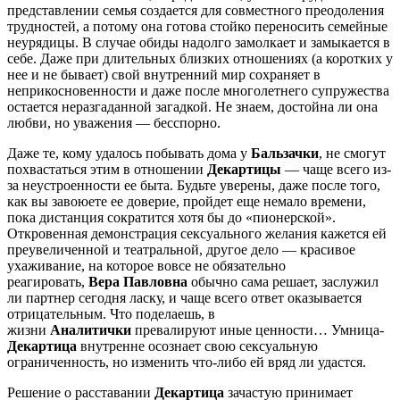
представлении семья создается для совместного преодоления
трудностей, а потому она готова стойко переносить семейные
неурядицы. В случае обиды надолго замолкает и замыкается в
себе. Даже при длительных близких отношениях (а коротких у
нее и не бывает) свой внутренний мир сохраняет в
неприкосновенности и даже после многолетнего супружества
остается неразгаданной загадкой. Не знаем, достойна ли она
любви, но уважения — бесспорно.
Даже те, кому удалось побывать дома у
Бальзачки
, не смогут
похвастаться этим в отношении
Декартицы
— чаще всего из-
за неустроенности ее быта. Будьте уверены, даже после того,
как вы завоюете ее доверие, пройдет еще немало времени,
пока дистанция сократится хотя бы до «пионерской».
Откровенная демонстрация сексуального желания кажется ей
преувеличенной и театральной, другое дело — красивое
ухаживание, на которое вовсе не обязательно
реагировать,
Вера
Павловна
обычно сама решает, заслужил
ли партнер сегодня ласку, и чаще всего ответ оказывается
отрицательным. Что поделаешь, в
жизни
Аналитички
превалируют иные ценности… Умница-
Декартица
внутренне осознает свою сексуальную
ограниченность, но изменить что-либо ей вряд ли удастся.
Решение о расставании
Декартица
зачастую принимает