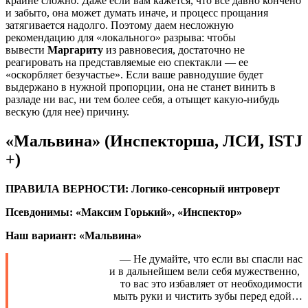
крайне сложно. Даже если вам кажется, что все давно кончено
и забыто, она может думать иначе, и процесс прощания
затягивается надолго. Поэтому даем несложную
рекомендацию для «локального» разрыва: чтобы
вывести
Маргариту
из равновесия, достаточно не
реагировать на представляемые ею спектакли — ее
«оскорбляет безучастье». Если ваше равнодушие будет
выдержано в нужной пропорции, она не станет винить в
разладе ни вас, ни тем более себя, а отыщет какую-нибудь
вескую (для нее) причину.
«Мальвина» (Инспекторша, ЛСИ, ISTJ
+)
ПРАВИЛА ВЕРНОСТИ: Логико-сенсорный интроверт
Псевдонимы: «Максим Горький», «Инспектор»
Наш вариант: «Мальвина»
— Не думайте, что если вы спасли нас
и в дальнейшем вели себя мужественно,
то вас это избавляет от необходимости
мыть руки и чистить зубы перед едой…