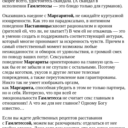
скорее всего, удостоитесь скандала. (А скандал в
исполнении
Гамлетессы
— это блюдо только для гурманов).
Оказавшись наедине с
Маргаритой,
не ожидайте куртуазной
изощренности. Как это ни парадоксально, в интимном
поведении
Наставницы
сквозит рационализм и ирония
(зрителей ей, что ли, не хватает?) В чем ей не откажешь — это
в умении создать и поддерживать соответствующий антураж,
который многие принимают за искренность чувств. Причем в
самый ответственный момент возможны любые
неожиданности: и обморок от удовольствия, и громкий смех
по поводу ваших потуг. Сексуальное
поведение
Маргариты
ориентировано на главную цель —
как бы ее не забыли и не спутали с остальными. Поэтому
следы коготков, укусов и другие легкие телесные
повреждения, а также переутомление вам гарантированы.
Никто так не умеет изображать оргазм,
как
Маргарита,
способная убедить в этом не только партнера,
но и себя. Интересно, что при всей ее
эмоциональности
Гамлетесса
не считает секс главным в
отношениях! А что же для нее главное? Одному Богу
известно…
Если вы ждете действенных рецептов расставания
с
Гамлетессой,
можем вас разочаровать: отделаться от нее