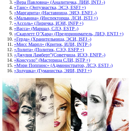
«Вера Павловна» (Аналитичка, ЛИИ, INTJ -)
«Таис» (Энтузиастка, ЭСЭ, ESFJ +)
«Маргарита» (Наставница, ЭИЭ, ENFJ -)
«Мальвина» (Инспекторша, ЛСИ, ISTJ +)
«Ассоль» (Лиричка, ИЭИ, INFP +)
«Васса» (Маршал, СЛЭ, ESTP -)
«Скарлетт О’Хара» (Предприниматель, ЛИЭ, ENTJ +)
«Герда» (Хранительница, ЭСИ, ISFJ -)
«Мисс Марпл» (Критик, ИЛИ, INTP -)
«Лолита» (Политик, СЭЭ, ESFP +)
«Джулия Ламберт”(Советчица, ИЭЭ, ENFP -)
«Консуэло” (Мастерица СЛИ, ISTP +)
«Мэри Поппинс» (Администратор, ЛСЭ, ESTJ -)
«Золушка» (Гуманистка, ЭИИ, INFJ +)