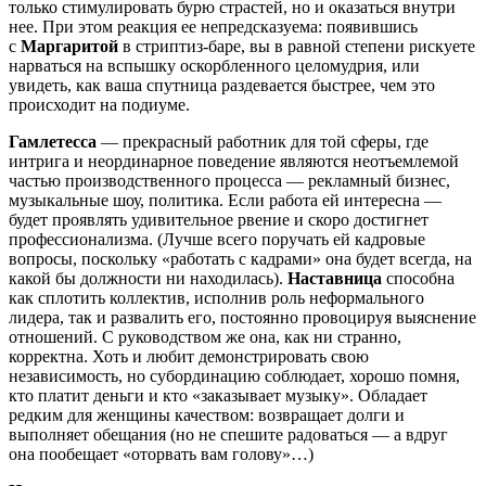
только стимулировать бурю страстей, но и оказаться внутри
нее. При этом реакция ее непредсказуема: появившись
с
Маргаритой
в стриптиз-баре, вы в равной степени рискуете
нарваться на вспышку оскорбленного целомудрия, или
увидеть, как ваша спутница раздевается быстрее, чем это
происходит на подиуме.
Гамлетесса
— прекрасный работник для той сферы, где
интрига и неординарное поведение являются неотъемлемой
частью производственного процесса — рекламный бизнес,
музыкальные шоу, политика. Если работа ей интересна —
будет проявлять удивительное рвение и скоро достигнет
профессионализма. (Лучше всего поручать ей кадровые
вопросы, поскольку «работать с кадрами» она будет всегда, на
какой бы должности ни находилась).
Наставница
способна
как сплотить коллектив, исполнив роль неформального
лидера, так и развалить его, постоянно провоцируя выяснение
отношений. С руководством же она, как ни странно,
корректна. Хоть и любит демонстрировать свою
независимость, но субординацию соблюдает, хорошо помня,
кто платит деньги и кто «заказывает музыку». Обладает
редким для женщины качеством: возвращает долги и
выполняет обещания (но не спешите радоваться — а вдруг
она пообещает «оторвать вам голову»…)